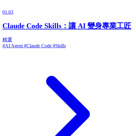
01.03
Claude Code Skills：讓 AI 變身專業工匠
精選
#AI Agent
#Claude Code
#Skills