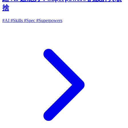
捨
#AI
#Skills
#Spec
#Superpowers