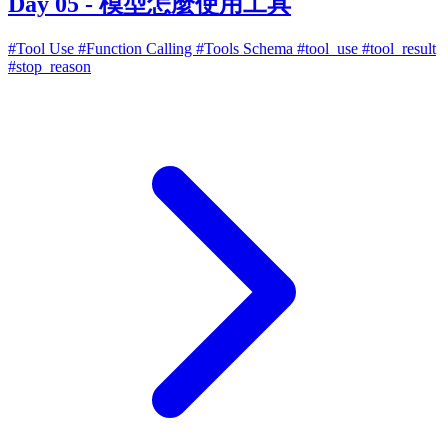
Day 05 - 模型怎麼使用工具
#Tool Use
#Function Calling
#Tools Schema
#tool_use
#tool_result
#stop_reason