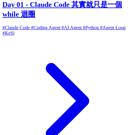
Day 01 - Claude Code 其實就只是一個
while 迴圈
#Claude Code
#Coding Agent
#AI Agent
#Python
#Agent Loop
#KeSi