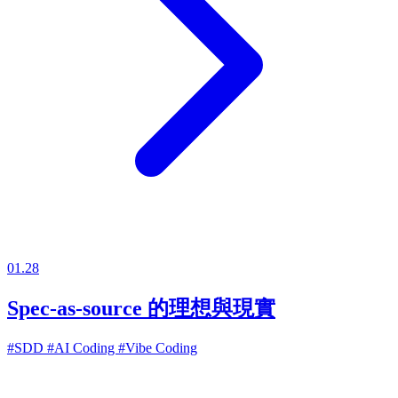
01.28
Spec-as-source 的理想與現實
#SDD
#AI Coding
#Vibe Coding