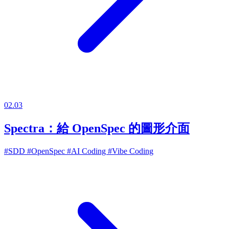
02.03
Spectra：給 OpenSpec 的圖形介面
#SDD
#OpenSpec
#AI Coding
#Vibe Coding