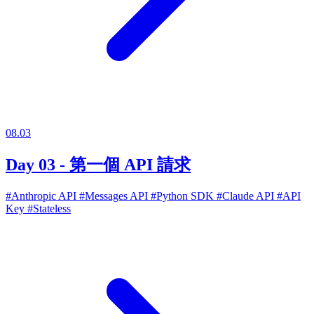
08.03
Day 03 - 第一個 API 請求
#Anthropic API
#Messages API
#Python SDK
#Claude API
#API
Key
#Stateless