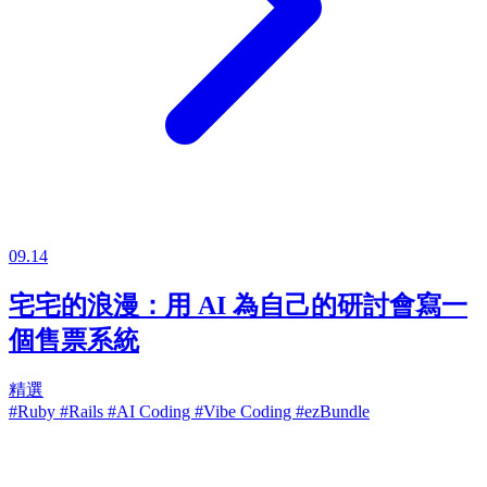
09.14
宅宅的浪漫：用 AI 為自己的研討會寫一
個售票系統
精選
#Ruby
#Rails
#AI Coding
#Vibe Coding
#ezBundle