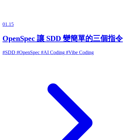
01.15
OpenSpec 讓 SDD 變簡單的三個指令
#SDD
#OpenSpec
#AI Coding
#Vibe Coding