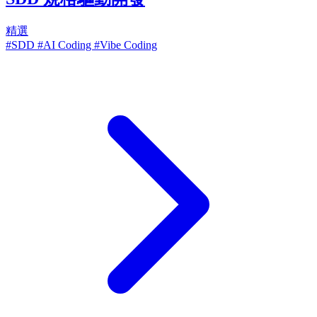
精選
#SDD
#AI Coding
#Vibe Coding