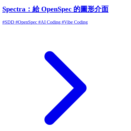
Spectra：給 OpenSpec 的圖形介面
#SDD
#OpenSpec
#AI Coding
#Vibe Coding