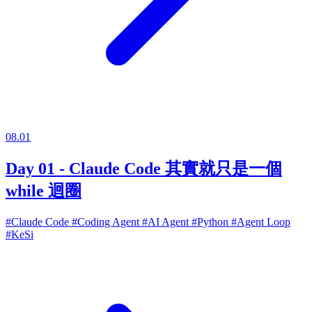
08.01
Day 01 - Claude Code 其實就只是一個
while 迴圈
#Claude Code
#Coding Agent
#AI Agent
#Python
#Agent Loop
#KeSi