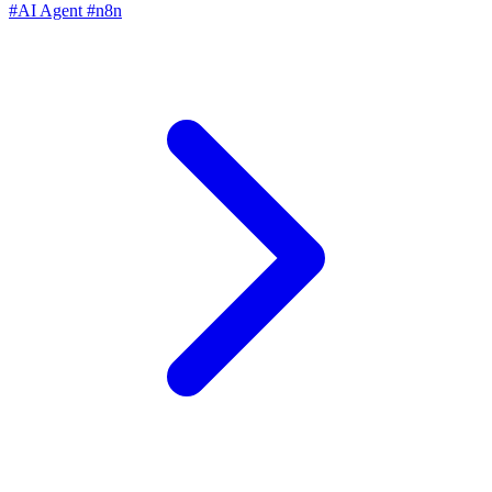
#AI Agent
#n8n