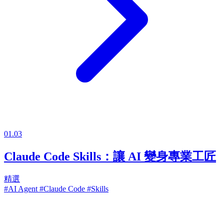
01.03
Claude Code Skills：讓 AI 變身專業工匠
精選
#AI Agent
#Claude Code
#Skills