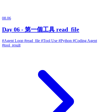
08.06
Day 06 - 第一個工具 read_file
#Agent Loop
#read_file
#Tool Use
#Python
#Coding Agent
#tool_result