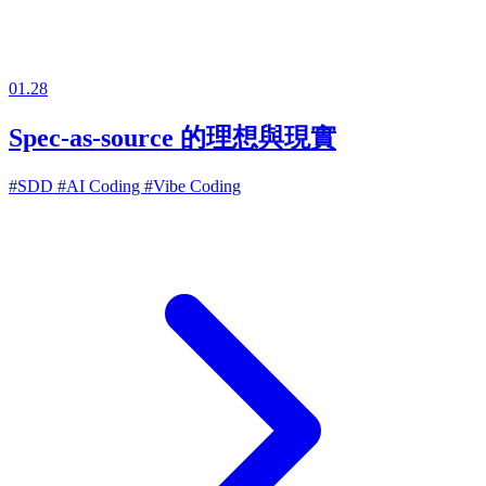
01.28
Spec-as-source 的理想與現實
#SDD
#AI Coding
#Vibe Coding