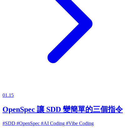
01.15
OpenSpec 讓 SDD 變簡單的三個指令
#SDD
#OpenSpec
#AI Coding
#Vibe Coding