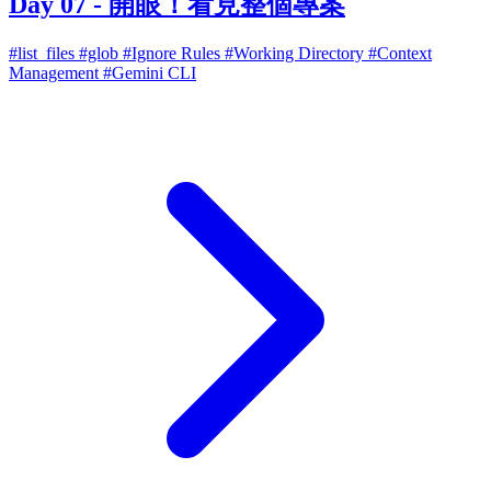
Day 07 - 開眼！看見整個專案
#list_files
#glob
#Ignore Rules
#Working Directory
#Context
Management
#Gemini CLI