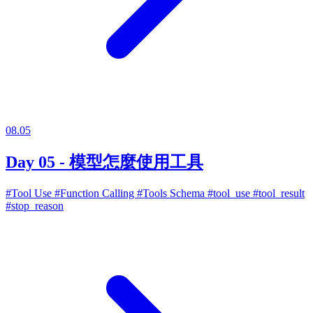
08.05
Day 05 - 模型怎麼使用工具
#Tool Use
#Function Calling
#Tools Schema
#tool_use
#tool_result
#stop_reason