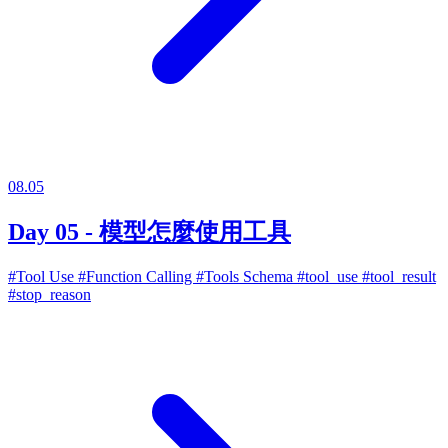
08.05
Day 05 - 模型怎麼使用工具
#Tool Use
#Function Calling
#Tools Schema
#tool_use
#tool_result
#stop_reason