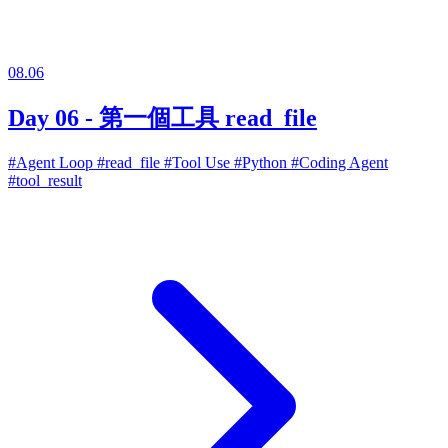
08.06
Day 06 - 第一個工具 read_file
#Agent Loop
#read_file
#Tool Use
#Python
#Coding Agent
#tool_result