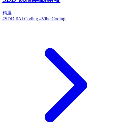
精選
#SDD
#AI Coding
#Vibe Coding