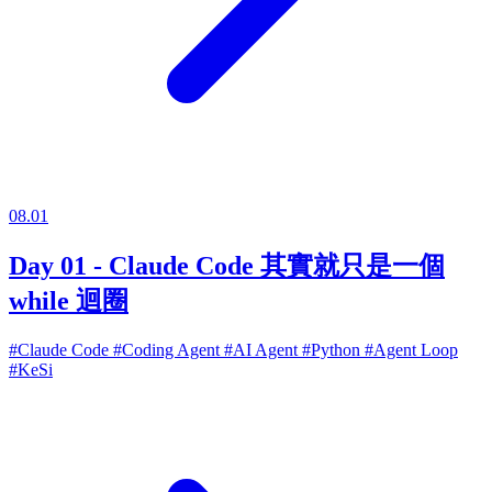
08.01
Day 01 - Claude Code 其實就只是一個
while 迴圈
#Claude Code
#Coding Agent
#AI Agent
#Python
#Agent Loop
#KeSi