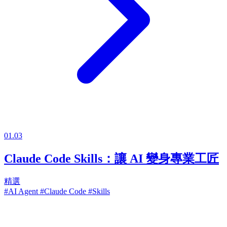
01.03
Claude Code Skills：讓 AI 變身專業工匠
精選
#AI Agent
#Claude Code
#Skills