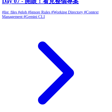
Day 07 - 開眼！看見整個專案
#list_files
#glob
#Ignore Rules
#Working Directory
#Context
Management
#Gemini CLI