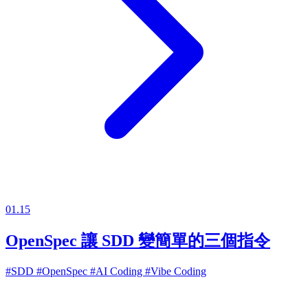
01.15
OpenSpec 讓 SDD 變簡單的三個指令
#SDD
#OpenSpec
#AI Coding
#Vibe Coding