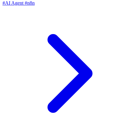
#AI Agent
#n8n