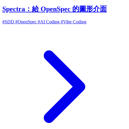
Spectra：給 OpenSpec 的圖形介面
#SDD
#OpenSpec
#AI Coding
#Vibe Coding