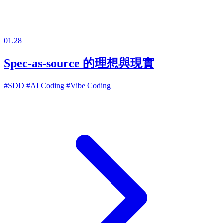
01.28
Spec-as-source 的理想與現實
#SDD
#AI Coding
#Vibe Coding