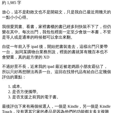
約 1,985 字
放心，這不是勸敗文也不是開箱文，只是我自己最近用幾天的
一點小小心得。
我很愛買書、看書，家裡書櫃的書已經多到快裝不下了，但仍
樂在其中。每次出門，我包包裡面一定至少會放一本書，不管
是等人或是通車的時候都可以拿出來翻。
自從一年前入手 ipad 後，開始把書裝進去，這樣出門只要帶
一台， 如同某購物台業務所說，裡面的書就算有幾百本也不
會變重，真的超方便的 XD
不過好景不長，近來我的 ipad 最近被老媽跟小朋友霸佔了，
所以只好再想辦法再弄一台。這回在找替代品有給自己定幾個
評估的重點：
成本。
是否方便攜帶。
是否支援之前買的電子書。
最後評估下來有兩個候選人，一個是 Kindle，另一個是 Kindle
Touch，沒有選其它家的產品是因為他們的功能都太多太複雜