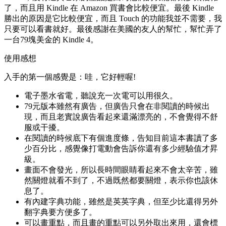
了，而且用 Kindle 在 Amazon 買書會比較便宜。最後 Kindle
勝出的原因是它比較便宜，而且 Touch 的功能我並不需要，我
只要可以看書就好。最後感謝在美國的友人的幫忙，幫忙弄了
一台79塊美金的 Kindle 4。
使用感想
入手的第一個感覺是：哇，它好輕喔!
電子墨水省電，聽說充一次電可以用很久。
79元版本雖然有廣告，但廣告只會在非閱讀的時候出
現，而且老實說廣告看起來還滿漂亮的，不會覺得不舒
服或干擾。
在閱讀的時候底下有個進度條，告知目前這本書讀了多
少百分比，感覺像打電動會告訴你還有多少經驗值才昇
級。
畫面不會發光，所以長時間眼睛看起來不會太辛苦，雖
然關燈就看不到了，不過既然都要關燈，表示你也該休
息了。
有內建字典功能，雖然是英英字典，但至少比還得另外
翻字典要方便多了。
可以畫重點，而且畫的重點可以另外取出來用，還會標