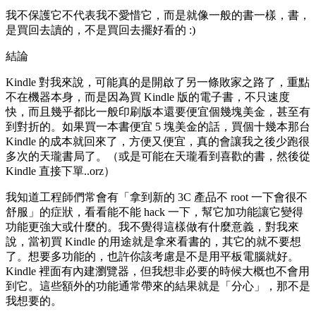
我不保護它不代表我不愛惜它，而是就像一般的書一樣，書，
是買回去讀的，不是買回去擺好看的 :)
結論
Kindle 對我來說，可能真的是開啟了另一條敗家之路了，重點
不在機器本身，而是因為買 Kindle 版的電子書，不只速度
快，而且幾乎都比一般印刷版本還要便宜個幾塊美金，甚至有
到對折的。如果買一本書便宜 5 塊美金的話，買個十幾本那台
Kindle 的成本就回來了，方便又便宜，真的會讓我之後少跑很
多次的天瓏書局了。（或是可能在天瓏看到喜歡的書，然後從
Kindle 直接下單..orz）
我知道工程師們常會有「拿到新的 3C 產品不 root 一下會很不
舒服」的症狀，看看能不能 hack 一下，幫它加功能讓它變得
功能更強大或什麼的。我不覺得這樣做有什麼意義，對我來
說，當初買 Kindle 的用途就是拿來看書的，其它的就不要想
了。想要多功能的，也許你該考慮是不是用平板電腦就好。
Kindle 裡面有內建瀏覽器，但我想非必要的時候大概也不會用
到它。這些額外的功能通常帶來的結果就是「分心」，那不是
我想要的。