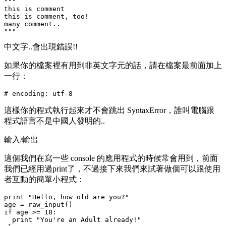
"""

this is comment

this is comment, too!

many comment..

中文字..會出現錯誤!!
如果你的檔案裡有用到非英文字元的話，請在檔案最前面加上
一行：
這樣你的程式執行起來才不會跳出
SyntaxError
，誰叫電腦跟
程式語言不是中國人發明的..
輸入/輸出
這個我們在寫一些 console 的應用程式的時候常會用到，前面
我們已經用過
print
了，不過接下來我們來試著做個可以跟使用
者互動的簡單小程式：
print "Hello, how old are you?"

age = raw_input()

if age >= 18:

  print "You're an Adult already!"
