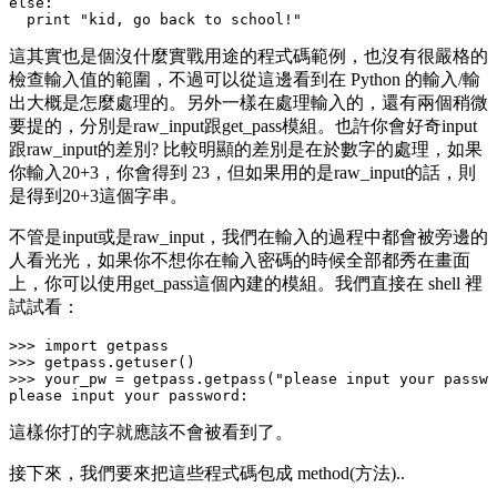
else:

這其實也是個沒什麼實戰用途的程式碼範例，也沒有很嚴格的
檢查輸入值的範圍，不過可以從這邊看到在 Python 的輸入/輸
出大概是怎麼處理的。另外一樣在處理輸入的，還有兩個稍微
要提的，分別是
raw_input
跟
get_pass模組
。也許你會好奇
input
跟
raw_input
的差別? 比較明顯的差別是在於數字的處理，如果
你輸入
20+3
，你會得到 23，但如果用的是
raw_input
的話，則
是得到
20+3
這個字串。
不管是
input
或是
raw_input
，我們在輸入的過程中都會被旁邊的
人看光光，如果你不想你在輸入密碼的時候全部都秀在畫面
上，你可以使用
get_pass
這個內建的模組。我們直接在 shell 裡
試試看：
>>> import getpass

>>> getpass.getuser()

>>> your_pw = getpass.getpass("please input your passwo
這樣你打的字就應該不會被看到了。
接下來，我們要來把這些程式碼包成 method(方法)..