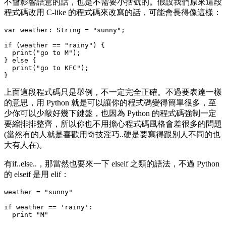
不會影響語意的話，也是不需要小括號的。假設我們原來這段
程式碼改用 C-like 的程式碼來改寫的話，可能會長得像這樣：
var weather: String = "sunny";

if (weather == "rainy") {

  print("go to M");

} else {

  print("go to KFC");

上面這段程式碼只是舉例，不一定完全正確。不過要表達一樣
的意思，用 Python 就是可以讓你的程式碼變得簡單很多，至
少你可以少敲好幾下鍵盤，也因為 Python 的程式碼強制一定
要縮排排整齊，所以你也不用擔心程式碼風格會差很多的問題
(當然有的人就是喜歡用奇技淫巧..硬是要寫得跟別人不同的也
大有人在)。
有
if..else..
，那當然也要來一下
elseif
之類的語法，不過 Python
的 elseif 是用
elif
：
weather = "sunny"

if weather == 'rainy':

  print "M"
