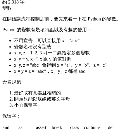
約 2,318 字
變數
在開始講流程控制之前，要先來看一下在 Python 的變數。
Python 的變數有幾項特點以及有趣的使用：
不用宣告，可以直接用
x = "abc"
變數名稱沒有型態
x, y, z = 1, 2, 3
可一口氣指定多個變數
x, y = y, x
把 x 跟 y 的值對調
x, y, z = "abc"
會得到 x = "a"、y = "b"、z = "c"
x = y = z = "abc"
，x、y、z 都是
abc
命名規範
最好取有意義且相關的
開頭只能以底線或英文字母
小心保留字
保留字：
and
as
assert
break
class
continue
def