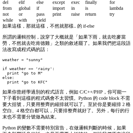
del
elif
else
except
exec
finally
for
from
global
if
import
in
is
lambda
not
or
pass
print
raise
return
try
while
with
yield
如果這樣，那就這樣，不然就那樣.. 的 if-else
所謂的邏輯控制，說穿了大概就是「如果下雨，就去吃麥當
勞，不然就去吃肯德雞」之類的敘述罷了。如果我們把這段語
法改寫成程式碼的話：
weather = "sunny"

if weather == 'rainy':

  print "go to M"

else:

如果你曾經學過別的程式語言，例如 C/C++/PHP，你可能一
下子看到這樣的程式碼會不太習慣。Python 的 code block 不需
要大括號，只要用整齊的縮排就可以了。至於你是要縮排 2 格
空白、4 格空白都可以，只要排整齊就好了。另外，每行的行
末也不需要分號做為結束。
Python 的變數不需要特別宣告，在做邏輯判斷的時候，如果