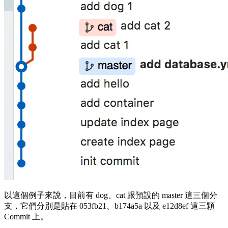
以這個例子來說，目前有
dog
、
cat
跟預設的
master
這三個分
支，它們分別是貼在
053fb21
、
b174a5a
以及
e12d8ef
這三顆
Commit 上。