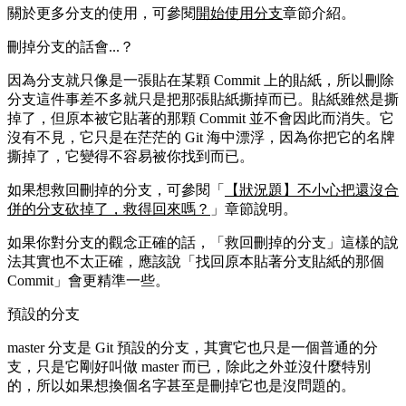
關於更多分支的使用，可參閱
開始使用分支
章節介紹。
刪掉分支的話會...？
因為分支就只像是一張貼在某顆 Commit 上的貼紙，所以刪除
分支這件事差不多就只是把那張貼紙撕掉而已。貼紙雖然是撕
掉了，但原本被它貼著的那顆 Commit 並不會因此而消失。它
沒有不見，它只是在茫茫的 Git 海中漂浮，因為你把它的名牌
撕掉了，它變得不容易被你找到而已。
如果想救回刪掉的分支，可參閱「
【狀況題】不小心把還沒合
併的分支砍掉了，救得回來嗎？
」章節說明。
如果你對分支的觀念正確的話，「救回刪掉的分支」這樣的說
法其實也不太正確，應該說「找回原本貼著分支貼紙的那個
Commit」會更精準一些。
預設的分支
master
分支是 Git 預設的分支，其實它也只是一個普通的分
支，只是它剛好叫做
master
而已，除此之外並沒什麼特別
的，所以如果想換個名字甚至是刪掉它也是沒問題的。