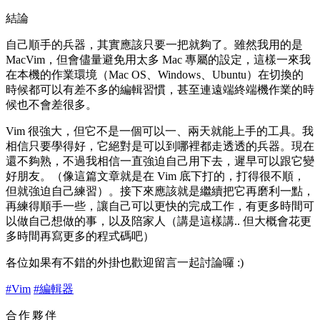
結論
自己順手的兵器，其實應該只要一把就夠了。雖然我用的是
MacVim，但會儘量避免用太多 Mac 專屬的設定，這樣一來我
在本機的作業環境（Mac OS、Windows、Ubuntu）在切換的
時候都可以有差不多的編輯習慣，甚至連遠端終端機作業的時
候也不會差很多。
Vim 很強大，但它不是一個可以一、兩天就能上手的工具。我
相信只要學得好，它絕對是可以到哪裡都走透透的兵器。現在
還不夠熟，不過我相信一直強迫自己用下去，遲早可以跟它變
好朋友。（像這篇文章就是在 Vim 底下打的，打得很不順，
但就強迫自己練習）。接下來應該就是繼續把它再磨利一點，
再練得順手一些，讓自己可以更快的完成工作，有更多時間可
以做自己想做的事，以及陪家人（講是這樣講.. 但大概會花更
多時間再寫更多的程式碼吧）
各位如果有不錯的外掛也歡迎留言一起討論囉 :)
#Vim
#編輯器
合作夥伴