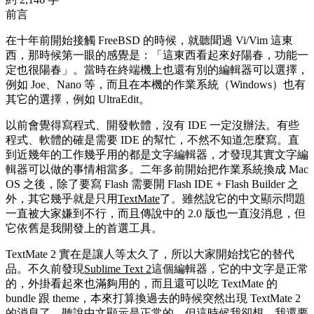
前言
在十年前開始接觸 FreeBSD 的時候，就聽聞過 Vi/Vim 這東
西，那時候第一眼的感覺是：「這東西看起來好陽春，功能一
定也很陽春」。當時在終端機上也還有別的編輯器可以選擇，
例如 Joe、Nano 等，而且在本機的作業系統（Windows）也有
其它的選擇，例如 UltraEdit。
以前會覺得寫程式、開發軟體，沒有 IDE 一定沒辦法。有些
程式、軟體的確是需要 IDE 的幫忙，不然不知道怎麼寫。直
到近幾年的工作幾乎用的都是文字編輯器，才發現其實文字編
輯器可以做的事情相當多。二年多前開始把作業系統換成 Mac
OS 之後，除了要寫 Flash 需要開 Flash IDE + Flash Builder 之
外，其它幾乎就是只用
TextMate
了。雖然說它的中文顯示問題
一直被大家嫌到不行，而且傳說中的 2.0 版也一直沒消息，但
它依舊是我開發上的首選工具。
TextMate 2 實在是讓人等太久了，所以大家開始找它的替代
品。不久前發現
Sublime Text 2
這個編輯器，它的中文字是正常
的，外掛看起來也滿夠用的，而且還可以吃 TextMate 的
bundle 跟 theme，本來打算換過去的時候突然出現 TextMate 2
的消息了，聽說中文顯示是正常的。但這時候我卻想，我還要