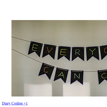
Diary
Coding
+1