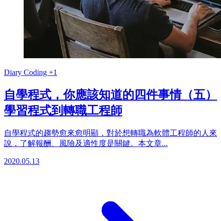
Diary
Coding
+1
自學程式，你應該知道的四件事情（五）
學習程式到轉職工程師
自學程式的趨勢愈來愈明顯，對於想轉職為軟體工程師的人來
說，了解報酬、風險及適性度是關鍵。本文章...
2020.05.13