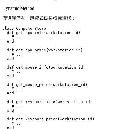
Dynamic Method
假設我們有一段程式碼長得像這樣：
class ComputerStore

  def get_cpu_info(workstation_id)

    # ...

  end

  def get_cpu_price(workstation_id)

    # ...

  end

  def get_mouse_info(workstation_id)

    # ...

  end

  def get_mouse_price(workstation_id)

    # ...

  end

  def get_keyboard_info(workstation_id)

    # ...

  end

  def get_keyboard_price(workstation_id)

    # ...

  end
