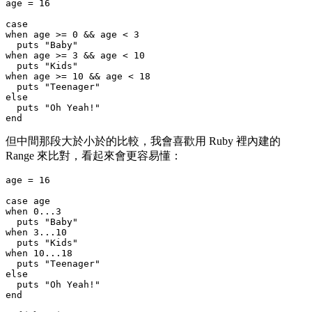
age = 16

case

when age >= 0 && age < 3

  puts "Baby"

when age >= 3 && age < 10

  puts "Kids"

when age >= 10 && age < 18

  puts "Teenager"

else

  puts "Oh Yeah!"

但中間那段大於小於的比較，我會喜歡用 Ruby 裡內建的
Range 來比對，看起來會更容易懂：
age = 16

case age

when 0...3

  puts "Baby"

when 3...10

  puts "Kids"

when 10...18

  puts "Teenager"

else

  puts "Oh Yeah!"
