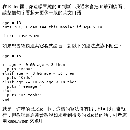
在 Ruby 裡，像這樣單純的 if 判斷，我通常會把 if 放到後面，
讓整個句字看起來更像一般的英文口語：
age = 18

if..else.., case..when..
如果您曾經寫過其它程式語言，對以下的語法應該不陌生：
age = 16

if age >= 0 && age < 3 then

  puts "Baby"

elsif age >= 3 && age < 10 then

  puts "Kids"

elsif age >= 10 && age < 18 then

  puts "Teenager"

else

  puts "Oh Yeah!"

就是一連串的
if..else..
啦，這樣的寫法沒有錯，也可以正常執
行，但教課書通常會教說如果看到很多的 else if 的話，可考慮
用
case..when
來處理：