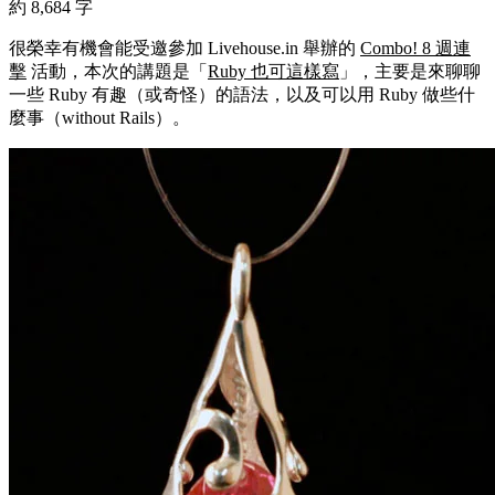
約 8,684 字
很榮幸有機會能受邀參加 Livehouse.in 舉辦的
Combo! 8 週連
擊
活動，本次的講題是「
Ruby 也可這樣寫
」，主要是來聊聊
一些 Ruby 有趣（或奇怪）的語法，以及可以用 Ruby 做些什
麼事（without Rails）。