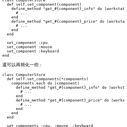
class ComputerStore

  def self.set_component(component)

    define_method "get_#{component}_info" do |workstati
      # ...

    end

    define_method "get_#{component}_price" do |workstat
      # ...

    end

  end

  set_component :cpu

  set_component :mouse

  set_component :keyboard

還可以再簡化一些：
class ComputerStore

  def self.set_components(*components)

    components.each do |component|

      define_method "get_#{component}_info" do |worksta
        # ...

      end

      define_method "get_#{component}_price" do |workst
        # ...

      end

    end

  end

  set_components :cpu, :mouse, :keyboard
