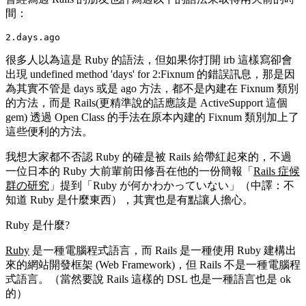
間：
很多人以為這是 Ruby 的語法，但如果你打開 irb 這樣寫卻會
出現
undefined method 'days' for 2:Fixnum
的錯誤訊息，那是因
為其實不管是
days
或是
ago
方法，都不是內建在
Fixnum
類別
的方法，而是 Rails(更精準說的話應該是 ActiveSupport 這個
gem) 透過 Open Class 的手法在原本內建的
Fixnum
類別加上了
這些便利的方法。
我想大家都不否認 Ruby 的確是被 Rails 給帶紅起來的，不過
一位日本的 Ruby 大前輩前田修吾在他的一份簡報「
Rails 症候
群の研究
」提到「Ruby が何かわかっていない」（中譯：不
知道 Ruby 是什麼東西），其實也是有點讓人擔心。
Ruby 是什麼?
Ruby
是一種電腦程式語言，而 Rails 是一種使用 Ruby 建構出
來的網站開發框架 (Web Framework)，但 Rails 不是一種電腦程
式語言。（當然要說 Rails 這樣的 DSL 也是一種語言也是 ok
的）