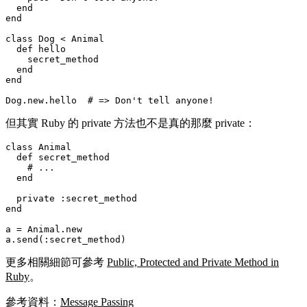
  end

end

class Dog < Animal

  def hello

    secret_method

  end

end

但其實 Ruby 的 private 方法也不是真的那麼 private：
class Animal

  def secret_method

    # ...

  end

  private :secret_method

end

a = Animal.new

更多相關細節可參考
Public, Protected and Private Method in
Ruby
。
參考資料：
Message Passing