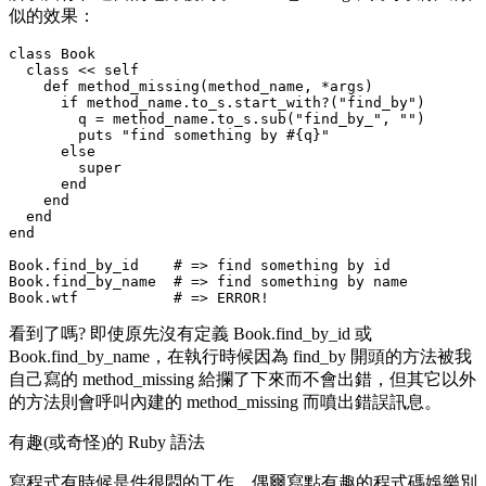
似的效果：
class Book

  class << self

    def method_missing(method_name, *args)

      if method_name.to_s.start_with?("find_by")

        q = method_name.to_s.sub("find_by_", "")

        puts "find something by #{q}"

      else

        super

      end

    end

  end

end

Book.find_by_id    # => find something by id

Book.find_by_name  # => find something by name

看到了嗎? 即使原先沒有定義
Book.find_by_id
或
Book.find_by_name
，在執行時候因為
find_by
開頭的方法被我
自己寫的
method_missing
給攔了下來而不會出錯，但其它以外
的方法則會呼叫內建的
method_missing
而噴出錯誤訊息。
有趣(或奇怪)的 Ruby 語法
寫程式有時候是件很悶的工作，偶爾寫點有趣的程式碼娛樂別