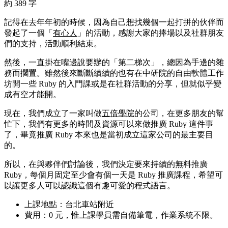
約 389 字
記得在去年年初的時候，因為自己想找幾個一起打拼的伙伴而
發起了一個「
有心人
」的活動，感謝大家的捧場以及社群朋友
們的支持，活動順利結束。
然後，一直掛在嘴邊說要辦的「第二梯次」，總因為手邊的雜
務而擱置。雖然後來斷斷續續的也有在中研院的自由軟體工作
坊開一些 Ruby 的入門課或是在社群活動的分享，但就似乎變
成有空才能開。
現在，我們成立了一家叫做
五倍學院
的公司，在更多朋友的幫
忙下，我們有更多的時間及資源可以來做推廣 Ruby 這件事
了，畢竟推廣 Ruby 本來也是當初成立這家公司的最主要目
的。
所以，在與夥伴們討論後，我們決定要來持續的無料推廣
Ruby，每個月固定至少會有個一天是 Ruby 推廣課程，希望可
以讓更多人可以認識這個有趣可愛的程式語言。
上課地點：台北車站附近
費用：0 元，惟上課學員需自備筆電，作業系統不限。