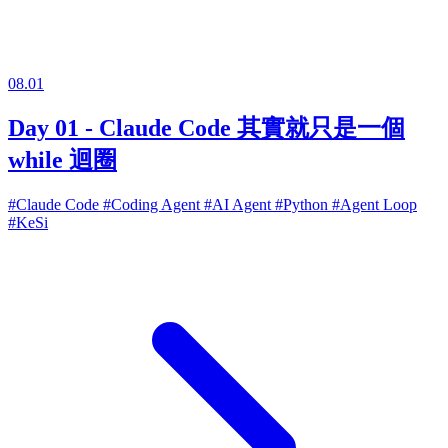
08.01
Day 01 - Claude Code 其實就只是一個
while 迴圈
#Claude Code
#Coding Agent
#AI Agent
#Python
#Agent Loop
#KeSi