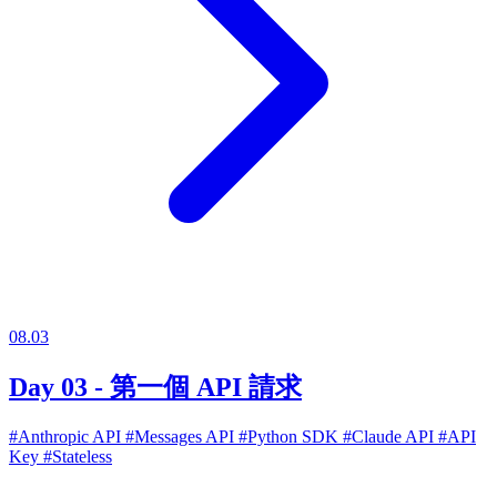
08.03
Day 03 - 第一個 API 請求
#Anthropic API
#Messages API
#Python SDK
#Claude API
#API
Key
#Stateless