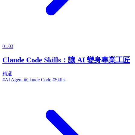
01.03
Claude Code Skills：讓 AI 變身專業工匠
精選
#AI Agent
#Claude Code
#Skills