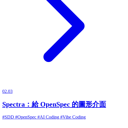
02.03
Spectra：給 OpenSpec 的圖形介面
#SDD
#OpenSpec
#AI Coding
#Vibe Coding