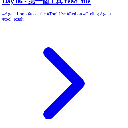
Day 06 - 第一個工具 read_file
#Agent Loop
#read_file
#Tool Use
#Python
#Coding Agent
#tool_result