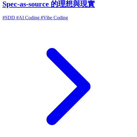
Spec-as-source 的理想與現實
#SDD
#AI Coding
#Vibe Coding