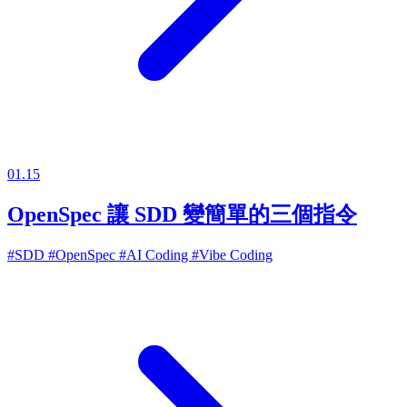
01.15
OpenSpec 讓 SDD 變簡單的三個指令
#SDD
#OpenSpec
#AI Coding
#Vibe Coding