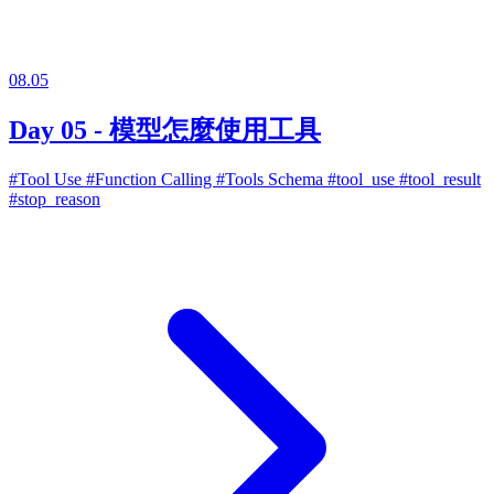
08.05
Day 05 - 模型怎麼使用工具
#Tool Use
#Function Calling
#Tools Schema
#tool_use
#tool_result
#stop_reason