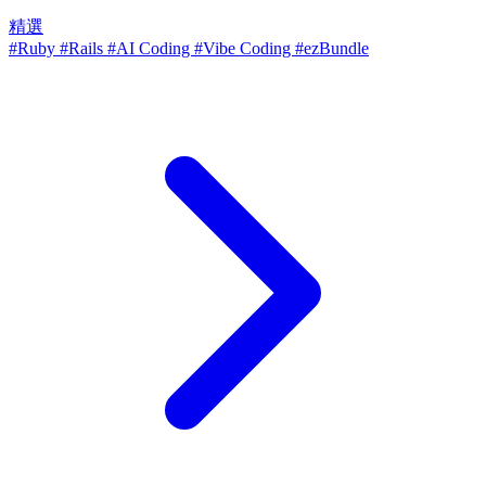
精選
#Ruby
#Rails
#AI Coding
#Vibe Coding
#ezBundle