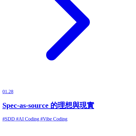
01.28
Spec-as-source 的理想與現實
#SDD
#AI Coding
#Vibe Coding