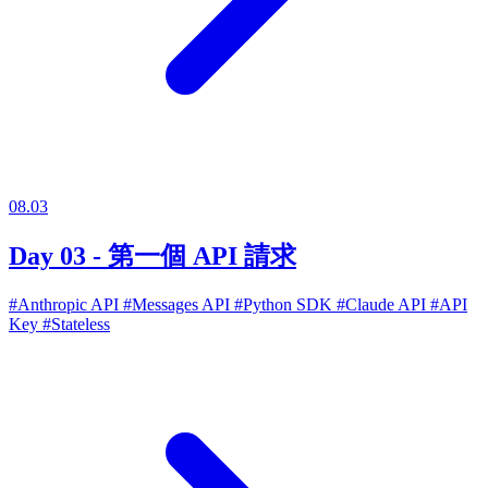
08.03
Day 03 - 第一個 API 請求
#Anthropic API
#Messages API
#Python SDK
#Claude API
#API
Key
#Stateless