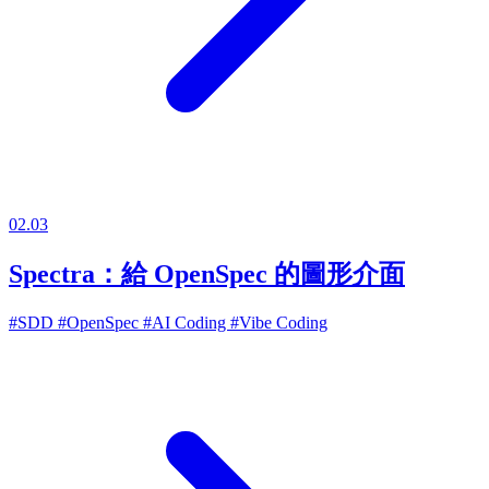
02.03
Spectra：給 OpenSpec 的圖形介面
#SDD
#OpenSpec
#AI Coding
#Vibe Coding