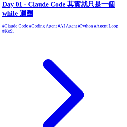
Day 01 - Claude Code 其實就只是一個
while 迴圈
#Claude Code
#Coding Agent
#AI Agent
#Python
#Agent Loop
#KeSi