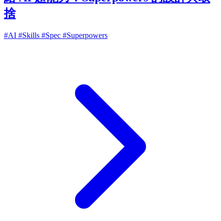
捨
#AI
#Skills
#Spec
#Superpowers