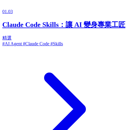
01.03
Claude Code Skills：讓 AI 變身專業工匠
精選
#AI Agent
#Claude Code
#Skills