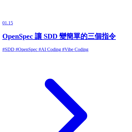
01.15
OpenSpec 讓 SDD 變簡單的三個指令
#SDD
#OpenSpec
#AI Coding
#Vibe Coding