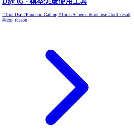
Day 05 - 模型怎麼使用工具
#Tool Use
#Function Calling
#Tools Schema
#tool_use
#tool_result
#stop_reason