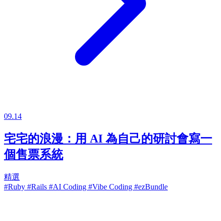
09.14
宅宅的浪漫：用 AI 為自己的研討會寫一
個售票系統
精選
#Ruby
#Rails
#AI Coding
#Vibe Coding
#ezBundle