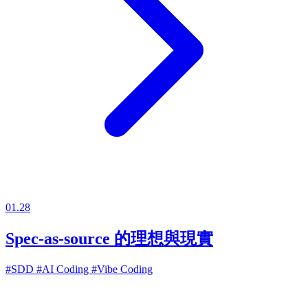
01.28
Spec-as-source 的理想與現實
#SDD
#AI Coding
#Vibe Coding