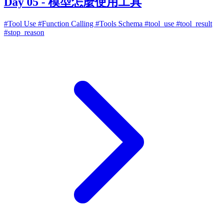
Day 05 - 模型怎麼使用工具
#Tool Use
#Function Calling
#Tools Schema
#tool_use
#tool_result
#stop_reason