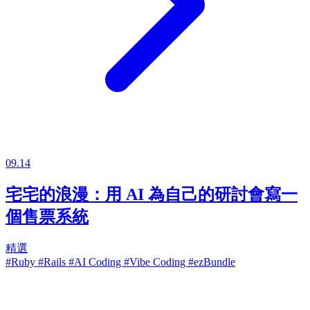
09.14
宅宅的浪漫：用 AI 為自己的研討會寫一
個售票系統
精選
#Ruby
#Rails
#AI Coding
#Vibe Coding
#ezBundle