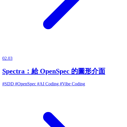
02.03
Spectra：給 OpenSpec 的圖形介面
#SDD
#OpenSpec
#AI Coding
#Vibe Coding