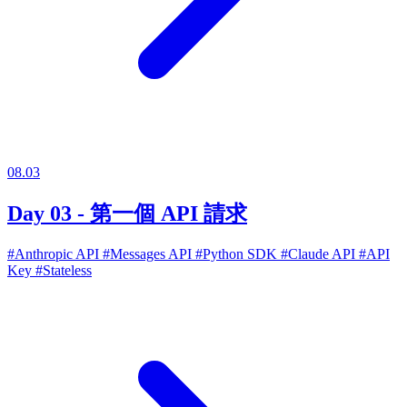
08.03
Day 03 - 第一個 API 請求
#Anthropic API
#Messages API
#Python SDK
#Claude API
#API
Key
#Stateless