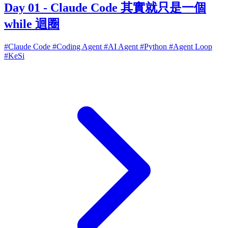
Day 01 - Claude Code 其實就只是一個
while 迴圈
#Claude Code
#Coding Agent
#AI Agent
#Python
#Agent Loop
#KeSi