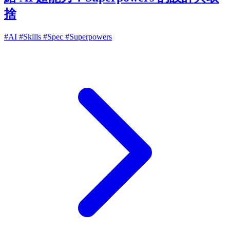
捨
#AI
#Skills
#Spec
#Superpowers