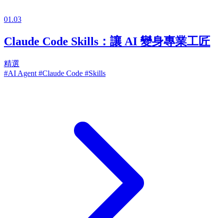
01.03
Claude Code Skills：讓 AI 變身專業工匠
精選
#AI Agent
#Claude Code
#Skills