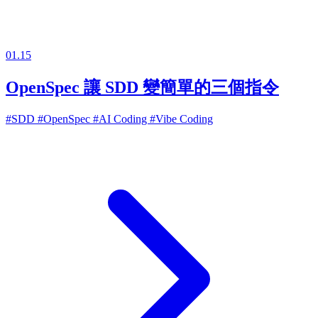
01.15
OpenSpec 讓 SDD 變簡單的三個指令
#SDD
#OpenSpec
#AI Coding
#Vibe Coding